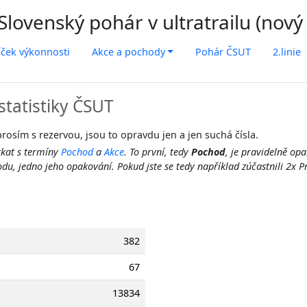
lovenský pohár v ultratrailu (nový
íček výkonnosti
Akce a pochody
Pohár ČSUT
2.linie
statistiky ČSUT
rosím s rezervou, jsou to opravdu jen a jen suchá čísla.
tkat s termíny
Pochod
a
Akce
. To první, tedy
Pochod
, je pravidelně o
du, jedno jeho opakování. Pokud jste se tedy například zúčastnili 2x
382
67
13834