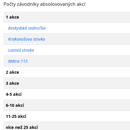
Počty závodníky absolovovaných akcí
1 akce
Beskydská sedmička
Krakonošova stovka
Lazová stovka
Mátra 115
2 akce
3 akce
4-5 akcí
6-10 akcí
11-25 akcí
více než 25 akcí