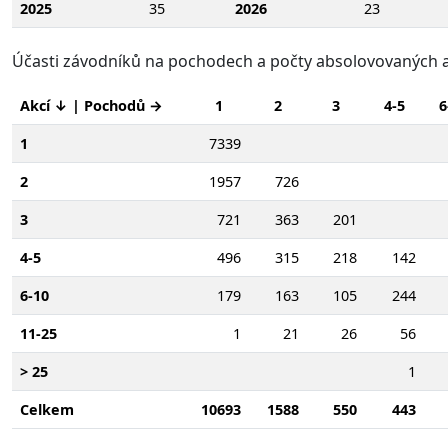
2025
35
2026
23
Účasti závodníků na pochodech a počty absolovovaných a
Akcí ↓ | Pochodů →
1
2
3
4-5
6
1
7339
2
1957
726
3
721
363
201
4-5
496
315
218
142
6-10
179
163
105
244
11-25
1
21
26
56
> 25
1
Celkem
10693
1588
550
443