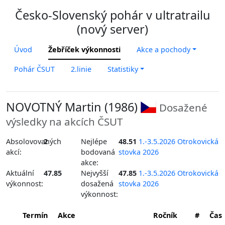
Česko-Slovenský pohár v ultratrailu
(nový server)
Úvod
Žebříček výkonnosti
Akce a pochody
Pohár ČSUT
2.linie
Statistiky
NOVOTNÝ Martin (1986)
Dosažené
výsledky na akcích ČSUT
Absolovovaných
2
Nejlépe
48.51
1.-3.5.2026 Otrokovická
akcí:
bodovaná
stovka 2026
akce:
Aktuální
47.85
Nejvyšší
47.85
1.-3.5.2026 Otrokovická
výkonnost:
dosažená
stovka 2026
výkonnost:
Termín
Akce
Ročník
#
Čas