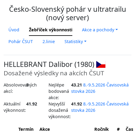
Česko-Slovenský pohár v ultratrailu
(nový server)
Úvod
Žebříček výkonnosti
Akce a pochody
Pohár ČSUT
2.linie
Statistiky
HELLEBRANT Dalibor (1980)
Dosažené výsledky na akcích ČSUT
Absolovovaných
3
Nejlépe
43.21
8.-9.5.2026 Čavisovská
akcí:
bodovaná
stovka 2026
akce:
Aktuální
41.92
Nejvyšší
41.92
8.-9.5.2026 Čavisovská
výkonnost:
dosažená
stovka 2026
výkonnost:
Termín
Akce
Ročník
#
Čas