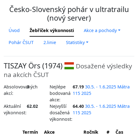
Česko-Slovenský pohár v ultratrailu
(nový server)
Úvod
Žebříček výkonnosti
Akce a pochody
Pohár ČSUT
2.linie
Statistiky
TISZAY Örs (1974)
Dosažené výsledky
na akcích ČSUT
Absolovovaných
3
Nejlépe
67.19
30.5. - 1.6.2025 Mátra
akcí:
bodovaná
115 2025
akce:
Aktuální
62.02
Nejvyšší
64.40
30.5. - 1.6.2025 Mátra
výkonnost:
dosažená
115 2025
výkonnost:
Termín
Akce
Ročník
#
Čas