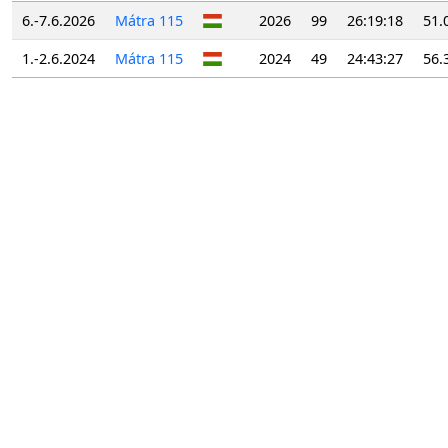
6.-7.6.2026
Mátra 115
2026
99
26:19:18
51.
1.-2.6.2024
Mátra 115
2024
49
24:43:27
56.