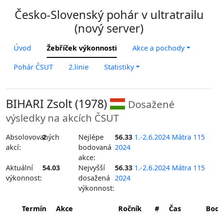
Česko-Slovenský pohár v ultratrailu
(nový server)
Úvod
Žebříček výkonnosti
Akce a pochody
Pohár ČSUT
2.linie
Statistiky
BIHARI Zsolt (1978)
Dosažené
výsledky na akcích ČSUT
Absolovovaných
2
Nejlépe
56.33
1.-2.6.2024 Mátra 115
akcí:
bodovaná
2024
akce:
Aktuální
54.03
Nejvyšší
56.33
1.-2.6.2024 Mátra 115
výkonnost:
dosažená
2024
výkonnost:
Termín
Akce
Ročník
#
Čas
Bo