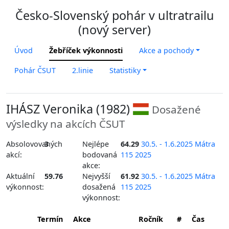
Česko-Slovenský pohár v ultratrailu
(nový server)
Úvod
Žebříček výkonnosti
Akce a pochody
Pohár ČSUT
2.linie
Statistiky
IHÁSZ Veronika (1982)
Dosažené
výsledky na akcích ČSUT
Absolovovaných
3
Nejlépe
64.29
30.5. - 1.6.2025 Mátra
akcí:
bodovaná
115 2025
akce:
Aktuální
59.76
Nejvyšší
61.92
30.5. - 1.6.2025 Mátra
výkonnost:
dosažená
115 2025
výkonnost:
Termín
Akce
Ročník
#
Čas