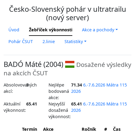
Česko-Slovenský pohár v ultratrailu
(nový server)
Úvod
Žebříček výkonnosti
Akce a pochody
Pohár ČSUT
2.linie
Statistiky
BADÓ Máté (2004)
Dosažené výsledky
na akcích ČSUT
Absolovovaných
3
Nejlépe
71.34
6.-7.6.2026 Mátra 115
akcí:
bodovaná
2026
akce:
Aktuální
65.41
Nejvyšší
65.41
6.-7.6.2026 Mátra 115
výkonnost:
dosažená
2026
výkonnost:
Termín
Akce
Ročník
#
Čas