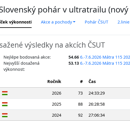
lovenský pohár v ultratrailu (nový
íček výkonnosti
Akce a pochody
Pohár ČSUT
2.linie
sažené výsledky na akcích ČSUT
Nejlépe bodovaná akce:
54.66
6.-7.6.2026 Mátra 115 20
Nejvyšší dosažená
53.13
6.-7.6.2026 Mátra 115 20
výkonnost:
Ročník
#
Čas
2026
73
24:33:29
2025
88
26:28:58
2024
92
27:06:34