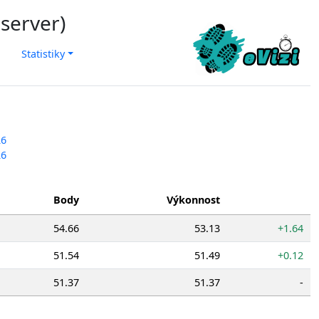
 server)
Statistiky
26
26
Body
Výkonnost
54.66
53.13
+1.64
51.54
51.49
+0.12
51.37
51.37
-