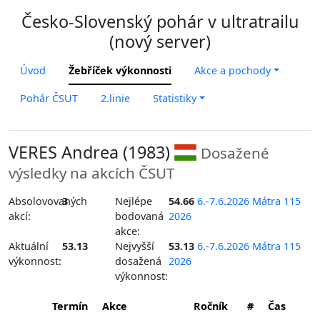
Česko-Slovenský pohár v ultratrailu
(nový server)
Úvod
Žebříček výkonnosti
Akce a pochody
Pohár ČSUT
2.linie
Statistiky
VERES Andrea (1983)
Dosažené
výsledky na akcích ČSUT
Absolovovaných
3
Nejlépe
54.66
6.-7.6.2026 Mátra 115
akcí:
bodovaná
2026
akce:
Aktuální
53.13
Nejvyšší
53.13
6.-7.6.2026 Mátra 115
výkonnost:
dosažená
2026
výkonnost:
Termín
Akce
Ročník
#
Čas