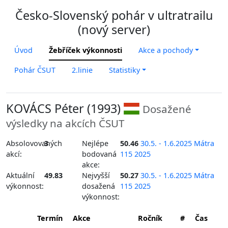
Česko-Slovenský pohár v ultratrailu
(nový server)
Úvod
Žebříček výkonnosti
Akce a pochody
Pohár ČSUT
2.linie
Statistiky
KOVÁCS Péter (1993)
Dosažené
výsledky na akcích ČSUT
Absolovovaných
3
Nejlépe
50.46
30.5. - 1.6.2025 Mátra
akcí:
bodovaná
115 2025
akce:
Aktuální
49.83
Nejvyšší
50.27
30.5. - 1.6.2025 Mátra
výkonnost:
dosažená
115 2025
výkonnost:
Termín
Akce
Ročník
#
Čas