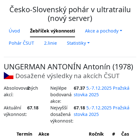
Česko-Slovenský pohár v ultratrailu
(nový server)
Úvod
Žebříček výkonnosti
Akce a pochody
Pohár ČSUT
2.linie
Statistiky
UNGERMAN ANTONÍN Antonín (1978)
Dosažené výsledky na akcích ČSUT
Absolovovaných
2
Nejlépe
67.37
5.-7.12.2025 Pražská
akcí:
bodovaná
stovka 2025
akce:
Aktuální
67.18
Nejvyšší
67.18
5.-7.12.2025 Pražská
výkonnost:
dosažená
stovka 2025
výkonnost:
Termín
Akce
Ročník
#
Čas