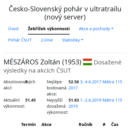
Česko-Slovenský pohár v ultratrailu
(nový server)
Úvod
Žebříček výkonnosti
Akce a pochody
Pohár ČSUT
2.linie
Statistiky
MÉSZÁROS Zoltán (1953)
Dosažené
výsledky na akcích ČSUT
Absolovovaných
5
Nejlépe
52.56
3.-4.6.2017 Mátra 115
akcí:
bodovaná
2017
akce:
Aktuální
51.45
Nejvyšší
51.83
1.-2.6.2019 Mátra 115
výkonnost:
dosažená
2019
výkonnost:
Termín
Akce
Ročník
#
Čas