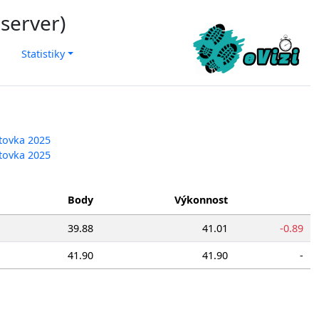
 server)
Statistiky
stovka 2025
stovka 2025
Body
Výkonnost
39.88
41.01
-0.89
41.90
41.90
-