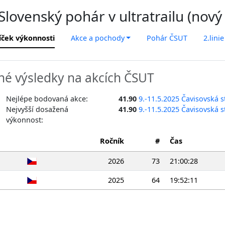
lovenský pohár v ultratrailu (nový
íček výkonnosti
Akce a pochody
Pohár ČSUT
2.linie
é výsledky na akcích ČSUT
Nejlépe bodovaná akce:
41.90
9.-11.5.2025 Čavisovská 
Nejvyšší dosažená
41.90
9.-11.5.2025 Čavisovská 
výkonnost:
Ročník
#
Čas
2026
73
21:00:28
2025
64
19:52:11