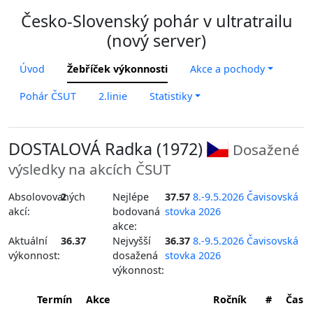
Česko-Slovenský pohár v ultratrailu
(nový server)
Úvod
Žebříček výkonnosti
Akce a pochody
Pohár ČSUT
2.linie
Statistiky
DOSTALOVÁ Radka (1972)
Dosažené
výsledky na akcích ČSUT
Absolovovaných
2
Nejlépe
37.57
8.-9.5.2026 Čavisovská
akcí:
bodovaná
stovka 2026
akce:
Aktuální
36.37
Nejvyšší
36.37
8.-9.5.2026 Čavisovská
výkonnost:
dosažená
stovka 2026
výkonnost:
Termín
Akce
Ročník
#
Čas