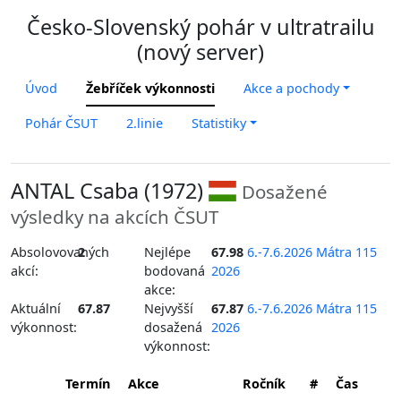
Česko-Slovenský pohár v ultratrailu
(nový server)
Úvod
Žebříček výkonnosti
Akce a pochody
Pohár ČSUT
2.linie
Statistiky
ANTAL Csaba (1972)
Dosažené
výsledky na akcích ČSUT
Absolovovaných
2
Nejlépe
67.98
6.-7.6.2026 Mátra 115
akcí:
bodovaná
2026
akce:
Aktuální
67.87
Nejvyšší
67.87
6.-7.6.2026 Mátra 115
výkonnost:
dosažená
2026
výkonnost:
Termín
Akce
Ročník
#
Čas