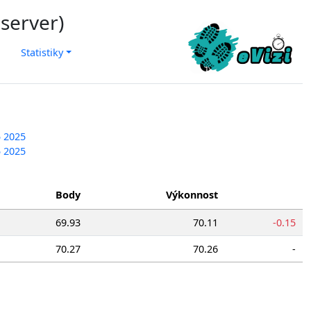
 server)
Statistiky
5 2025
5 2025
Body
Výkonnost
69.93
70.11
-0.15
70.27
70.26
-