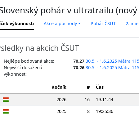
lovenský pohár v ultratrailu (nový
íček výkonnosti
Akce a pochody
Pohár ČSUT
2.linie
sledky na akcích ČSUT
Nejlépe bodovaná akce:
70.27
30.5. - 1.6.2025 Mátra 11
Nejvyšší dosažená
70.26
30.5. - 1.6.2025 Mátra 11
výkonnost:
Ročník
#
Čas
2026
16
19:11:44
2025
8
19:25:36