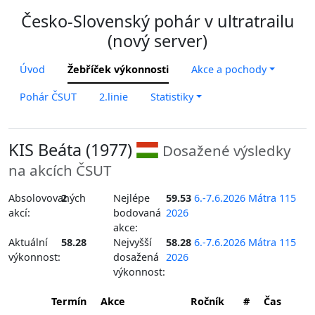
Česko-Slovenský pohár v ultratrailu
(nový server)
Úvod
Žebříček výkonnosti
Akce a pochody
Pohár ČSUT
2.linie
Statistiky
KIS Beáta (1977)
Dosažené výsledky
na akcích ČSUT
Absolovovaných
2
Nejlépe
59.53
6.-7.6.2026 Mátra 115
akcí:
bodovaná
2026
akce:
Aktuální
58.28
Nejvyšší
58.28
6.-7.6.2026 Mátra 115
výkonnost:
dosažená
2026
výkonnost:
Termín
Akce
Ročník
#
Čas