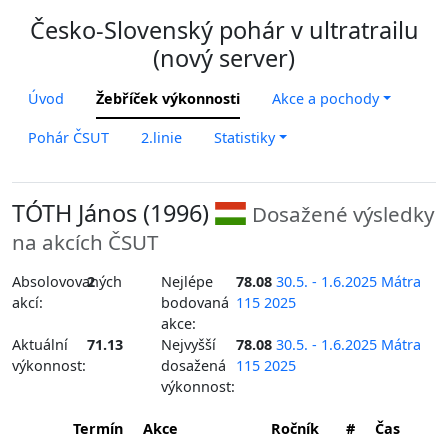
Česko-Slovenský pohár v ultratrailu
(nový server)
Úvod
Žebříček výkonnosti
Akce a pochody
Pohár ČSUT
2.linie
Statistiky
TÓTH János (1996)
Dosažené výsledky
na akcích ČSUT
Absolovovaných
2
Nejlépe
78.08
30.5. - 1.6.2025 Mátra
akcí:
bodovaná
115 2025
akce:
Aktuální
71.13
Nejvyšší
78.08
30.5. - 1.6.2025 Mátra
výkonnost:
dosažená
115 2025
výkonnost:
Termín
Akce
Ročník
#
Čas