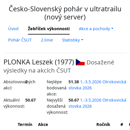
Česko-Slovenský pohár v ultratrailu
(nový server)
Úvod
Žebříček výkonnosti
Akce a pochody
Pohár ČSUT
2.linie
Statistiky
PLONKA Leszek (1977)
Dosažené
výsledky na akcích ČSUT
Absolovovaných
2
Nejlépe
51.38
1.-3.5.2026 Otrokovická
akcí:
bodovaná
stovka 2026
akce:
Aktuální
50.67
Nejvyšší
50.67
1.-3.5.2026 Otrokovická
výkonnost:
dosažená
stovka 2026
výkonnost:
Termín
Akce
Ročník
#