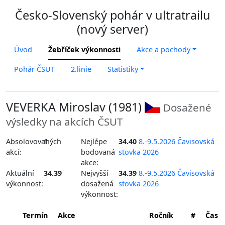
Česko-Slovenský pohár v ultratrailu
(nový server)
Úvod
Žebříček výkonnosti
Akce a pochody
Pohár ČSUT
2.linie
Statistiky
VEVERKA Miroslav (1981)
Dosažené
výsledky na akcích ČSUT
Absolovovaných
1
Nejlépe
34.40
8.-9.5.2026 Čavisovská
akcí:
bodovaná
stovka 2026
akce:
Aktuální
34.39
Nejvyšší
34.39
8.-9.5.2026 Čavisovská
výkonnost:
dosažená
stovka 2026
výkonnost:
Termín
Akce
Ročník
#
Čas