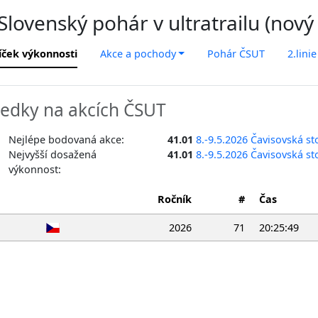
lovenský pohár v ultratrailu (nový
íček výkonnosti
Akce a pochody
Pohár ČSUT
2.linie
edky na akcích ČSUT
Nejlépe bodovaná akce:
41.01
8.-9.5.2026 Čavisovská s
Nejvyšší dosažená
41.01
8.-9.5.2026 Čavisovská s
výkonnost:
Ročník
#
Čas
2026
71
20:25:49