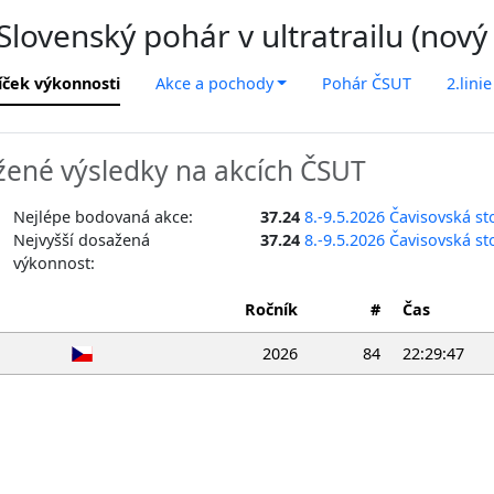
lovenský pohár v ultratrailu (nový
íček výkonnosti
Akce a pochody
Pohár ČSUT
2.linie
ené výsledky na akcích ČSUT
Nejlépe bodovaná akce:
37.24
8.-9.5.2026 Čavisovská s
Nejvyšší dosažená
37.24
8.-9.5.2026 Čavisovská s
výkonnost:
Ročník
#
Čas
2026
84
22:29:47