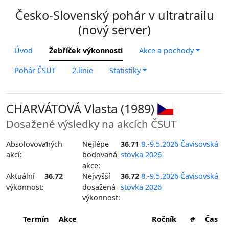
Česko-Slovenský pohár v ultratrailu
(nový server)
Úvod
Žebříček výkonnosti
Akce a pochody
Pohár ČSUT
2.linie
Statistiky
CHARVÁTOVÁ Vlasta (1989)
Dosažené výsledky na akcích ČSUT
Absolovovaných
1
Nejlépe
36.71
8.-9.5.2026 Čavisovská
akcí:
bodovaná
stovka 2026
akce:
Aktuální
36.72
Nejvyšší
36.72
8.-9.5.2026 Čavisovská
výkonnost:
dosažená
stovka 2026
výkonnost:
Termín
Akce
Ročník
#
Čas