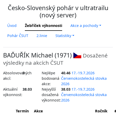
Česko-Slovenský pohár v ultratrailu
(nový server)
Úvod
Žebříček výkonnosti
Akce a pochody
Pohár ČSUT
2.linie
Statistiky
BAĎUŘÍK Michael (1971)
Dosažené
výsledky na akcích ČSUT
Absolovovaných
3
Nejlépe
40.46
17.-19.7.2026
akcí:
bodovaná
Červenokostelecká stovka
akce:
2026
Aktuální
38.03
Nejvyšší
38.03
17.-19.7.2026
výkonnost:
dosažená
Červenokostelecká stovka
výkonnost:
2026
Termín
Akce
Ročník