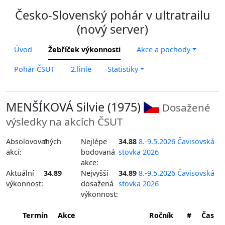
Česko-Slovenský pohár v ultratrailu
(nový server)
Úvod
Žebříček výkonnosti
Akce a pochody
Pohár ČSUT
2.linie
Statistiky
MENŠÍKOVÁ Silvie (1975)
Dosažené
výsledky na akcích ČSUT
Absolovovaných
1
Nejlépe
34.88
8.-9.5.2026 Čavisovská
akcí:
bodovaná
stovka 2026
akce:
Aktuální
34.89
Nejvyšší
34.89
8.-9.5.2026 Čavisovská
výkonnost:
dosažená
stovka 2026
výkonnost:
Termín
Akce
Ročník
#
Čas