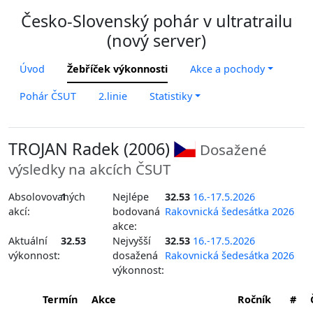
Česko-Slovenský pohár v ultratrailu
(nový server)
Úvod
Žebříček výkonnosti
Akce a pochody
Pohár ČSUT
2.linie
Statistiky
TROJAN Radek (2006)
Dosažené
výsledky na akcích ČSUT
Absolovovaných
1
Nejlépe
32.53
16.-17.5.2026
akcí:
bodovaná
Rakovnická šedesátka 2026
akce:
Aktuální
32.53
Nejvyšší
32.53
16.-17.5.2026
výkonnost:
dosažená
Rakovnická šedesátka 2026
výkonnost:
Termín
Akce
Ročník
#