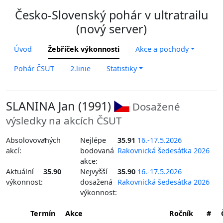
Česko-Slovenský pohár v ultratrailu
(nový server)
Úvod
Žebříček výkonnosti
Akce a pochody
Pohár ČSUT
2.linie
Statistiky
SLANINA Jan (1991)
Dosažené
výsledky na akcích ČSUT
Absolovovaných
1
Nejlépe
35.91
16.-17.5.2026
akcí:
bodovaná
Rakovnická šedesátka 2026
akce:
Aktuální
35.90
Nejvyšší
35.90
16.-17.5.2026
výkonnost:
dosažená
Rakovnická šedesátka 2026
výkonnost:
Termín
Akce
Ročník
#