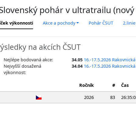
lovenský pohár v ultratrailu (nový
íček výkonnosti
Akce a pochody
Pohár ČSUT
2.linie
ýsledky na akcích ČSUT
Nejlépe bodovaná akce:
34.05
16.-17.5.2026 Rakovnická
Nejvyšší dosažená
34.04
16.-17.5.2026 Rakovnická
výkonnost:
Ročník
#
Čas
2026
83
26:35:0