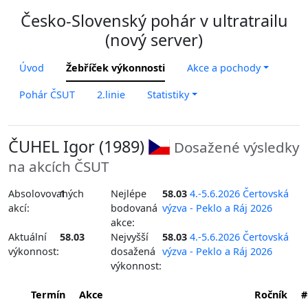
Česko-Slovenský pohár v ultratrailu
(nový server)
Úvod
Žebříček výkonnosti
Akce a pochody
Pohár ČSUT
2.linie
Statistiky
ČUHEL Igor (1989)
Dosažené výsledky
na akcích ČSUT
Absolovovaných
1
Nejlépe
58.03
4.-5.6.2026 Čertovská
akcí:
bodovaná
výzva - Peklo a Ráj 2026
akce:
Aktuální
58.03
Nejvyšší
58.03
4.-5.6.2026 Čertovská
výkonnost:
dosažená
výzva - Peklo a Ráj 2026
výkonnost:
Termín
Akce
Ročník
#