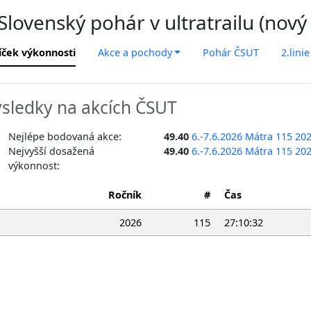
lovenský pohár v ultratrailu (nový
íček výkonnosti
Akce a pochody
Pohár ČSUT
2.linie
sledky na akcích ČSUT
Nejlépe bodovaná akce:
49.40
6.-7.6.2026 Mátra 115 20
Nejvyšší dosažená
49.40
6.-7.6.2026 Mátra 115 20
výkonnost:
Ročník
#
Čas
2026
115
27:10:32