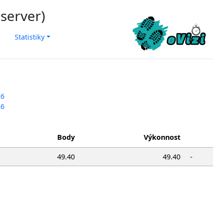
 server)
Statistiky
26
26
Body
Výkonnost
49.40
49.40
-