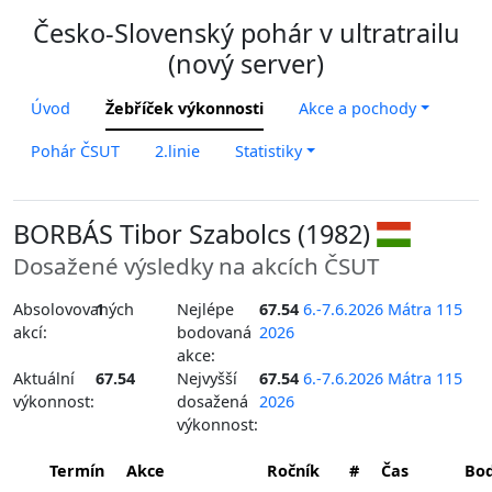
Česko-Slovenský pohár v ultratrailu
(nový server)
Úvod
Žebříček výkonnosti
Akce a pochody
Pohár ČSUT
2.linie
Statistiky
BORBÁS Tibor Szabolcs (1982)
Dosažené výsledky na akcích ČSUT
Absolovovaných
1
Nejlépe
67.54
6.-7.6.2026 Mátra 115
akcí:
bodovaná
2026
akce:
Aktuální
67.54
Nejvyšší
67.54
6.-7.6.2026 Mátra 115
výkonnost:
dosažená
2026
výkonnost:
Termín
Akce
Ročník
#
Čas
Bo