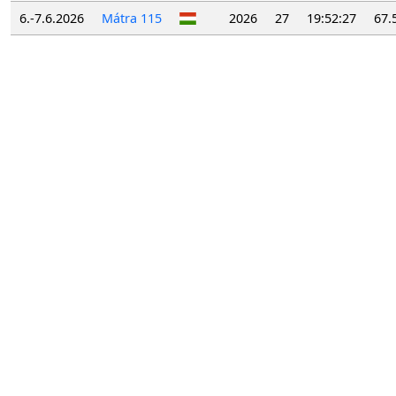
6.-7.6.2026
Mátra 115
2026
27
19:52:27
67.