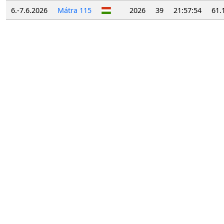
6.-7.6.2026
Mátra 115
2026
39
21:57:54
61.