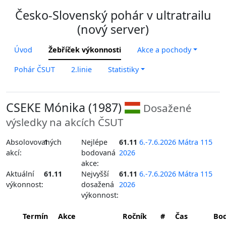
Česko-Slovenský pohár v ultratrailu
(nový server)
Úvod
Žebříček výkonnosti
Akce a pochody
Pohár ČSUT
2.linie
Statistiky
CSEKE Mónika (1987)
Dosažené
výsledky na akcích ČSUT
Absolovovaných
1
Nejlépe
61.11
6.-7.6.2026 Mátra 115
akcí:
bodovaná
2026
akce:
Aktuální
61.11
Nejvyšší
61.11
6.-7.6.2026 Mátra 115
výkonnost:
dosažená
2026
výkonnost:
Termín
Akce
Ročník
#
Čas
Bo