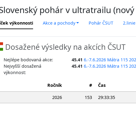
lovenský pohár v ultratrailu (nový
íček výkonnosti
Akce a pochody
Pohár ČSUT
2.linie
Dosažené výsledky na akcích ČSUT
Nejlépe bodovaná akce:
45.41
6.-7.6.2026 Mátra 115 20
Nejvyšší dosažená
45.41
6.-7.6.2026 Mátra 115 20
výkonnost:
Ročník
#
Čas
2026
153
29:33:35