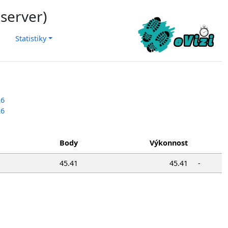
 server)
Statistiky
26
26
Body
Výkonnost
45.41
45.41
-