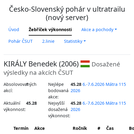
Česko-Slovenský pohár v ultratrailu
(nový server)
Úvod
Žebříček výkonnosti
Akce a pochody
Pohár ČSUT
2.linie
Statistiky
KIRÁLY Benedek (2006)
Dosažené
výsledky na akcích ČSUT
Absolovovaných
1
Nejlépe
45.28
6.-7.6.2026 Mátra 115
akcí:
bodovaná
2026
akce:
Aktuální
45.28
Nejvyšší
45.28
6.-7.6.2026 Mátra 115
výkonnost:
dosažená
2026
výkonnost:
Termín
Akce
Ročník
#
Čas
B