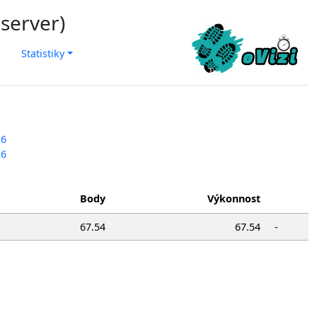
 server)
Statistiky
26
26
Body
Výkonnost
67.54
67.54
-