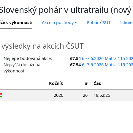
lovenský pohár v ultratrailu (nový
íček výkonnosti
Akce a pochody
Pohár ČSUT
2.linie
výsledky na akcích ČSUT
Nejlépe bodovaná akce:
67.54
6.-7.6.2026 Mátra 115 20
Nejvyšší dosažená
67.54
6.-7.6.2026 Mátra 115 20
výkonnost:
Ročník
#
Čas
2026
26
19:52:25