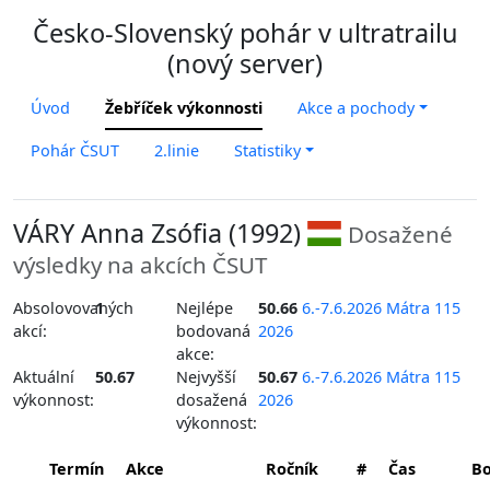
Česko-Slovenský pohár v ultratrailu
(nový server)
Úvod
Žebříček výkonnosti
Akce a pochody
Pohár ČSUT
2.linie
Statistiky
VÁRY Anna Zsófia (1992)
Dosažené
výsledky na akcích ČSUT
Absolovovaných
1
Nejlépe
50.66
6.-7.6.2026 Mátra 115
akcí:
bodovaná
2026
akce:
Aktuální
50.67
Nejvyšší
50.67
6.-7.6.2026 Mátra 115
výkonnost:
dosažená
2026
výkonnost:
Termín
Akce
Ročník
#
Čas
B