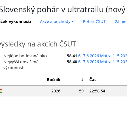
lovenský pohár v ultratrailu (nový
íček výkonnosti
Akce a pochody
Pohár ČSUT
2.linie
ýsledky na akcích ČSUT
Nejlépe bodovaná akce:
58.41
6.-7.6.2026 Mátra 115 20
Nejvyšší dosažená
58.40
6.-7.6.2026 Mátra 115 20
výkonnost:
Ročník
#
Čas
2026
59
22:58:54