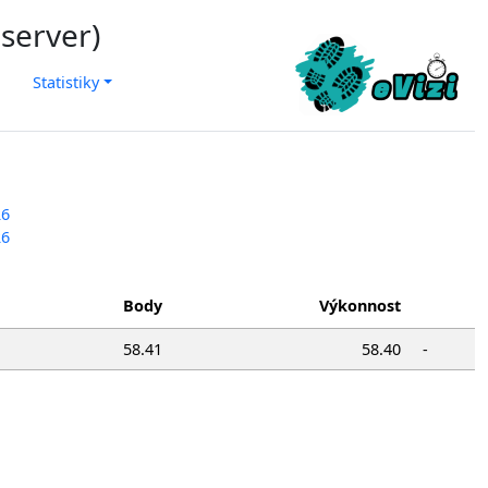
 server)
Statistiky
26
26
Body
Výkonnost
58.41
58.40
-