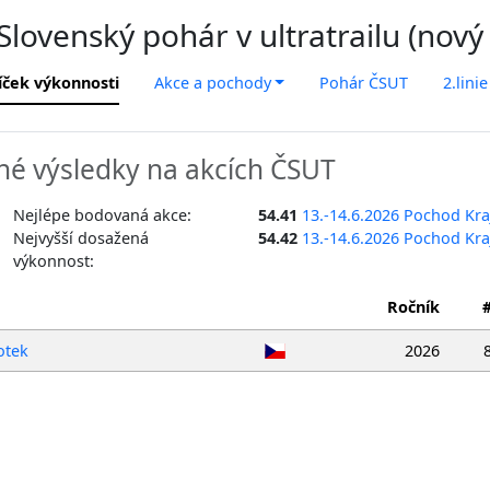
lovenský pohár v ultratrailu (nový
íček výkonnosti
Akce a pochody
Pohár ČSUT
2.linie
é výsledky na akcích ČSUT
Nejlépe bodovaná akce:
54.41
13.-14.6.2026 Pochod Kr
Nejvyšší dosažená
54.42
13.-14.6.2026 Pochod Kr
výkonnost:
Ročník
otek
2026