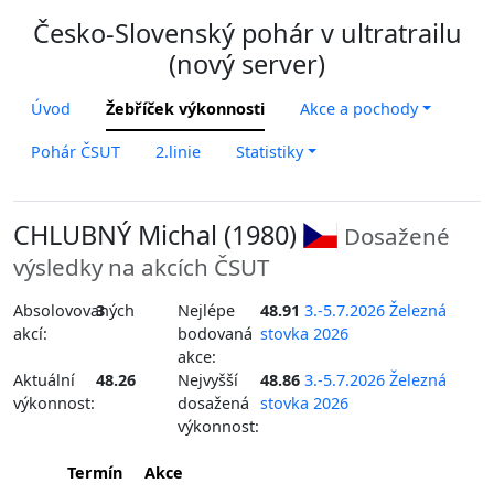
Česko-Slovenský pohár v ultratrailu
(nový server)
Úvod
Žebříček výkonnosti
Akce a pochody
Pohár ČSUT
2.linie
Statistiky
CHLUBNÝ Michal (1980)
Dosažené
výsledky na akcích ČSUT
Absolovovaných
3
Nejlépe
48.91
3.-5.7.2026 Železná
akcí:
bodovaná
stovka 2026
akce:
Aktuální
48.26
Nejvyšší
48.86
3.-5.7.2026 Železná
výkonnost:
dosažená
stovka 2026
výkonnost:
Termín
Akce