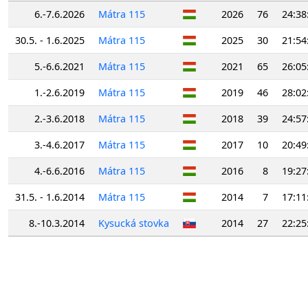
6.-7.6.2026
Mátra 115
2026
76
24:38
30.5. - 1.6.2025
Mátra 115
2025
30
21:54
5.-6.6.2021
Mátra 115
2021
65
26:05
1.-2.6.2019
Mátra 115
2019
46
28:02
2.-3.6.2018
Mátra 115
2018
39
24:57
3.-4.6.2017
Mátra 115
2017
10
20:49
4.-6.6.2016
Mátra 115
2016
8
19:27
31.5. - 1.6.2014
Mátra 115
2014
7
17:11
8.-10.3.2014
Kysucká stovka
2014
27
22:25