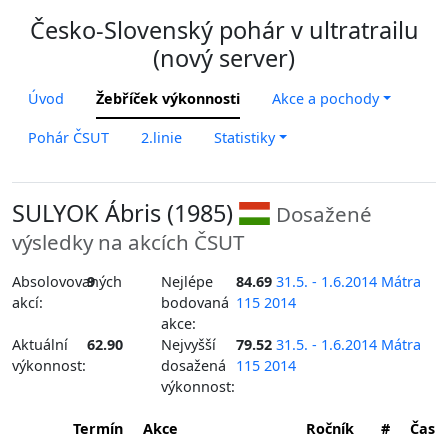
Česko-Slovenský pohár v ultratrailu
(nový server)
Úvod
Žebříček výkonnosti
Akce a pochody
Pohár ČSUT
2.linie
Statistiky
SULYOK Ábris (1985)
Dosažené
výsledky na akcích ČSUT
Absolovovaných
9
Nejlépe
84.69
31.5. - 1.6.2014 Mátra
akcí:
bodovaná
115 2014
akce:
Aktuální
62.90
Nejvyšší
79.52
31.5. - 1.6.2014 Mátra
výkonnost:
dosažená
115 2014
výkonnost:
Termín
Akce
Ročník
#
Čas