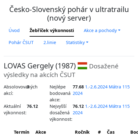
Česko-Slovenský pohár v ultratrailu
(nový server)
Úvod
Žebříček výkonnosti
Akce a pochody
Pohár ČSUT
2.linie
Statistiky
LOVAS Gergely (1987)
Dosažené
výsledky na akcích ČSUT
Absolovovaných
3
Nejlépe
77.68
1.-2.6.2024 Mátra 115
akcí:
bodovaná
2024
akce:
Aktuální
76.12
Nejvyšší
76.12
1.-2.6.2024 Mátra 115
výkonnost:
dosažená
2024
výkonnost:
Termín
Akce
Ročník
#
Čas
Bo