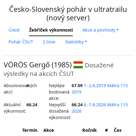
Česko-Slovenský pohár v ultratrailu
(nový server)
Úvod
Žebříček výkonnosti
Akce a pochody
Pohár ČSUT
2.linie
Statistiky
VÖRÖS Gergő (1985)
Dosažené
výsledky na akcích ČSUT
Absolovovaných
4
Nejlépe
67.09
1.-2.6.2019 Mátra 115
akcí:
bodovaná
2019
akce:
Aktuální
66.24
Nejvyšší
66.24
6.-7.6.2026 Mátra 115
výkonnost:
dosažená
2026
výkonnost:
Termín
Akce
Ročník
#
Čas