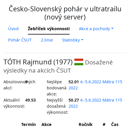
Česko-Slovenský pohár v ultratrailu
(nový server)
Úvod
Žebříček výkonnosti
Akce a pochody
Pohár ČSUT
2.linie
Statistiky
TÓTH Rajmund (1977)
Dosažené
výsledky na akcích ČSUT
Absolovovaných
9
Nejlépe
52.01
4.-5.6.2022 Mátra 115
akcí:
bodovaná
2022
akce:
Aktuální
49.53
Nejvyšší
50.27
4.-5.6.2022 Mátra 115
výkonnost:
dosažená
2022
výkonnost:
Termín
Akce
Ročník
#
Čas