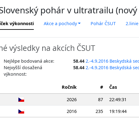
lovenský pohár v ultratrailu (nový
íček výkonnosti
Akce a pochody
Pohár ČSUT
2.linie
é výsledky na akcích ČSUT
Nejlépe bodovaná akce:
58.44
2.-4.9.2016 Beskydská s
Nejvyšší dosažená
58.44
2.-4.9.2016 Beskydská s
výkonnost:
Ročník
#
Čas
2026
87
22:49:31
2016
235
19:19:44