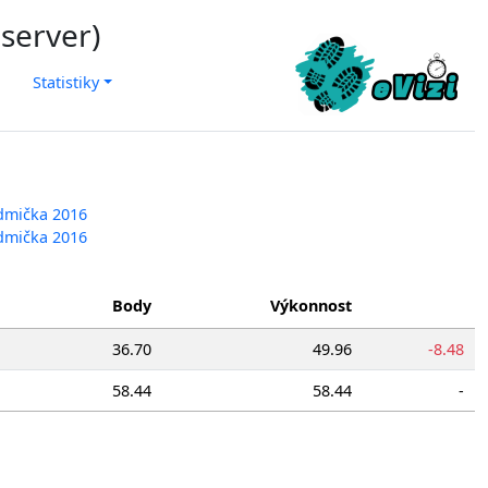
 server)
Statistiky
edmička 2016
edmička 2016
Body
Výkonnost
36.70
49.96
-8.48
58.44
58.44
-