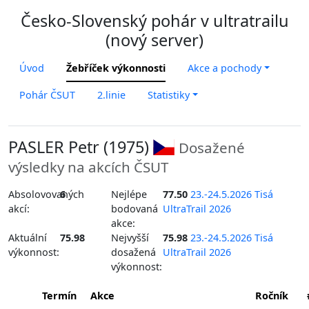
Česko-Slovenský pohár v ultratrailu
(nový server)
Úvod
Žebříček výkonnosti
Akce a pochody
Pohár ČSUT
2.linie
Statistiky
PASLER Petr (1975)
Dosažené
výsledky na akcích ČSUT
Absolovovaných
6
Nejlépe
77.50
23.-24.5.2026 Tisá
akcí:
bodovaná
UltraTrail 2026
akce:
Aktuální
75.98
Nejvyšší
75.98
23.-24.5.2026 Tisá
výkonnost:
dosažená
UltraTrail 2026
výkonnost:
Termín
Akce
Ročník