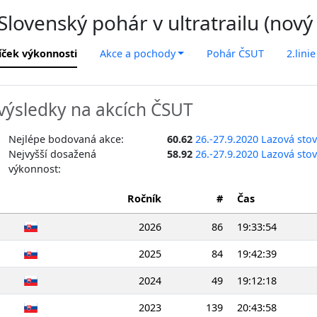
lovenský pohár v ultratrailu (nový
íček výkonnosti
Akce a pochody
Pohár ČSUT
2.linie
výsledky na akcích ČSUT
Nejlépe bodovaná akce:
60.62
26.-27.9.2020 Lazová sto
Nejvyšší dosažená
58.92
26.-27.9.2020 Lazová sto
výkonnost:
Ročník
#
Čas
2026
86
19:33:54
2025
84
19:42:39
2024
49
19:12:18
2023
139
20:43:58