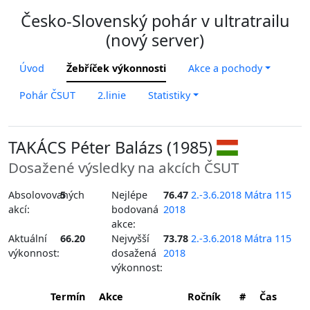
Česko-Slovenský pohár v ultratrailu
(nový server)
Úvod
Žebříček výkonnosti
Akce a pochody
Pohár ČSUT
2.linie
Statistiky
TAKÁCS Péter Balázs (1985)
Dosažené výsledky na akcích ČSUT
Absolovovaných
5
Nejlépe
76.47
2.-3.6.2018 Mátra 115
akcí:
bodovaná
2018
akce:
Aktuální
66.20
Nejvyšší
73.78
2.-3.6.2018 Mátra 115
výkonnost:
dosažená
2018
výkonnost:
Termín
Akce
Ročník
#
Čas