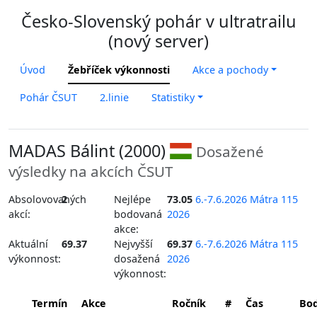
Česko-Slovenský pohár v ultratrailu
(nový server)
Úvod
Žebříček výkonnosti
Akce a pochody
Pohár ČSUT
2.linie
Statistiky
MADAS Bálint (2000)
Dosažené
výsledky na akcích ČSUT
Absolovovaných
2
Nejlépe
73.05
6.-7.6.2026 Mátra 115
akcí:
bodovaná
2026
akce:
Aktuální
69.37
Nejvyšší
69.37
6.-7.6.2026 Mátra 115
výkonnost:
dosažená
2026
výkonnost:
Termín
Akce
Ročník
#
Čas
Bo