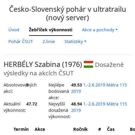
Česko-Slovenský pohár v ultratrailu
(nový server)
Úvod
Žebříček výkonnosti
Akce a pochody
Pohár ČSUT
2.linie
Statistiky
HERBÉLY Szabina (1976)
Dosažené
výsledky na akcích ČSUT
Absolovovaných
5
Nejlépe
49.53
1.-2.6.2019 Mátra 115
akcí:
bodovaná
2019
akce:
Aktuální
47.72
Nejvyšší
48.94
1.-2.6.2019 Mátra 115
výkonnost:
dosažená
2019
výkonnost:
Termín
Akce
Ročník
#
Čas
B