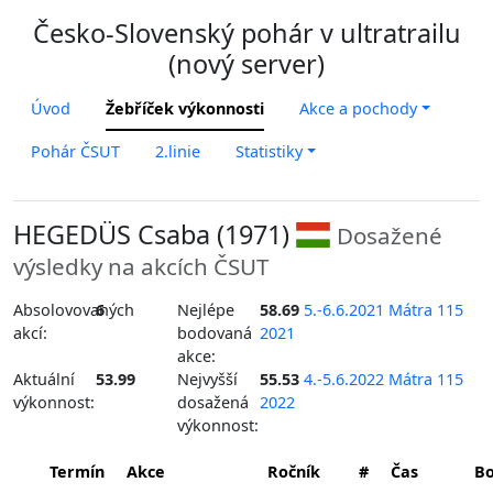
Česko-Slovenský pohár v ultratrailu
(nový server)
Úvod
Žebříček výkonnosti
Akce a pochody
Pohár ČSUT
2.linie
Statistiky
HEGEDÜS Csaba (1971)
Dosažené
výsledky na akcích ČSUT
Absolovovaných
6
Nejlépe
58.69
5.-6.6.2021 Mátra 115
akcí:
bodovaná
2021
akce:
Aktuální
53.99
Nejvyšší
55.53
4.-5.6.2022 Mátra 115
výkonnost:
dosažená
2022
výkonnost:
Termín
Akce
Ročník
#
Čas
B